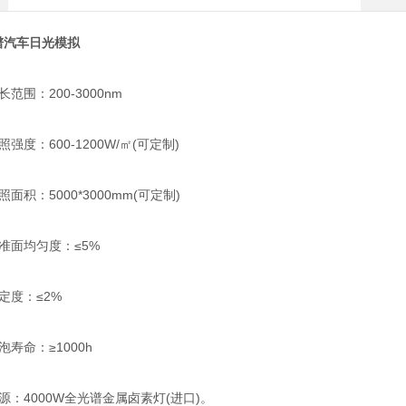
谱
汽车
日光模拟
围：200-3000nm
度：600-1200W/㎡(可定制)
积：5000*3000mm(可定制)
面均匀度：≤5%
度：≤2%
命：≥1000h
4000W全光谱金属卤素灯(进口)。