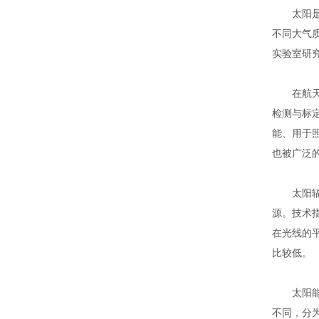
太阳是影
不同大气
实验室研
在航天领
检测与标
能、用于
也被广泛
太阳辐射
源。技术
在光线的
比较低。
太阳能模
不同，分