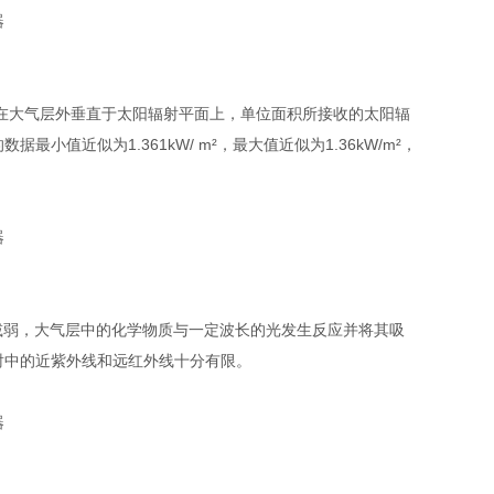
，在大气层外垂直于太阳辐射平面上，单位面积所接收的太阳辐
近似为1.361kW/ m²，最大值近似为1.36kW/m²，
减弱，大气层中的化学物质与一定波长的光发生反应并将其吸
射中的近紫外线和远红外线十分有限。