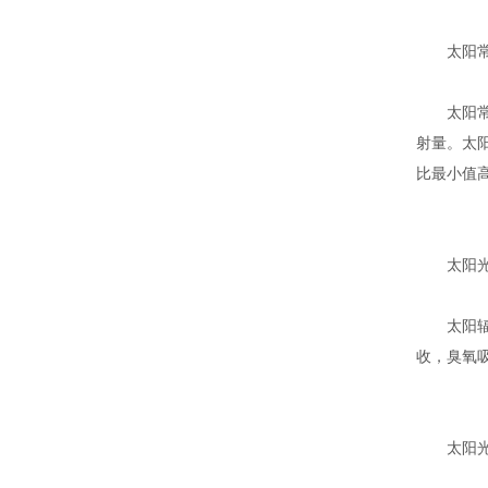
太阳常
太阳常数
射量。太阳
比最小值高
太阳光
太阳辐射
收，臭氧
太阳光