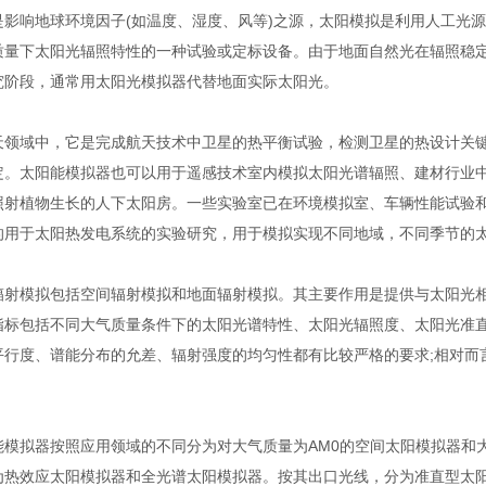
响地球环境因子(如温度、湿度、风等)之源，太阳模拟是利用人工光源
质量下太阳光辐照特性的一种试验或定标设备。由于地面自然光在辐照稳
究阶段，通常用太阳光模拟器代替地面实际太阳光。
域中，它是完成航天技术中卫星的热平衡试验，检测卫星的热设计关键
定。太阳能模拟器也可以用于遥感技术室内模拟太阳光谱辐照、建材行业
照射植物生长的人下太阳房。一些实验室已在环境模拟室、车辆性能试验和
的用于太阳热发电系统的实验研究，用于模拟实现不同地域，不同季节的
模拟包括空间辐射模拟和地面辐射模拟。其主要作用是提供与太阳光相
指标包括不同大气质量条件下的太阳光谱特性、太阳光辐照度、太阳光准
平行度、谱能分布的允差、辐射强度的均匀性都有比较严格的要求;相对而
拟器按照应用领域的不同分为对大气质量为AM0的空间太阳模拟器和大气
为热效应太阳模拟器和全光谱太阳模拟器。按其出口光线，分为准直型太