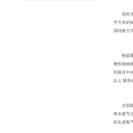
虽然太阳
平方米的
源转换方
根据聚光
槽形抛物面
到装在中央
以上,吸热
太阳能热
将水蒸气
应生成氢气