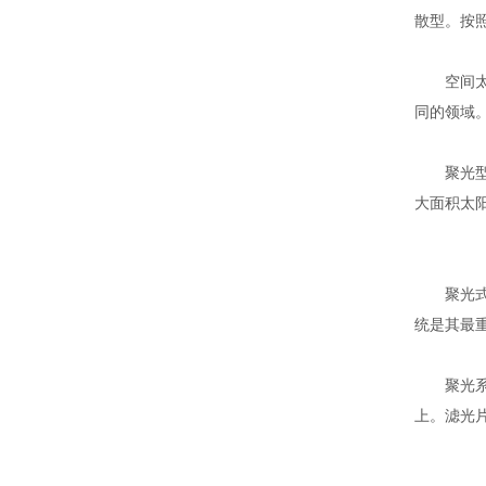
散型。按
空间太阳
同的领域
聚光型太
大面积太
聚光式太
统是其最
聚光系统
上。滤光