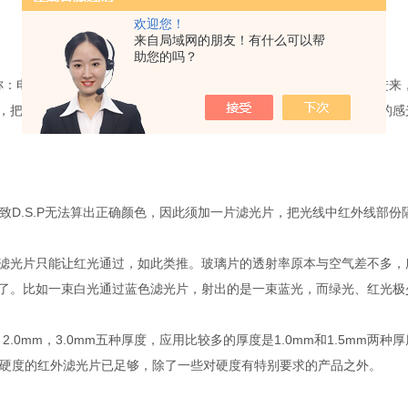
欢迎您！
来自局域网的朋友！有什么可以帮
助您的吗？
e，中文全称：电荷耦合元件。）上是一颗颗的感光体(CELL)构成，光线是
，把进来的光线，保留直射部份，反射掉斜射部份，避免去影响旁边的感
D.S.P无法算出正确颜色，因此须加一片滤光片，把光线中红外线部份
光片只能让红光通过，如此类推。玻璃片的透射率原本与空气差不多，
了。比如一束白光通过蓝色滤光片，射出的是一束蓝光，而绿光、红光极
，2.0mm，3.0mm五种厚度，应用比较多的厚度是1.0mm和1.5mm
2H硬度的红外滤光片已足够，除了一些对硬度有特别要求的产品之外。