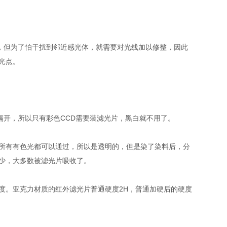
直射进来，但为了怕干扰到邻近感光体，就需要对光线加以修整，因此
光点。
隔开，所以只有彩色CCD需要装滤光片，黑白就不用了。
所有有色光都可以通过，所以是透明的，但是染了染料后，分
少，大多数被滤光片吸收了。
两种厚度。亚克力材质的红外滤光片普通硬度2H，普通加硬后的硬度