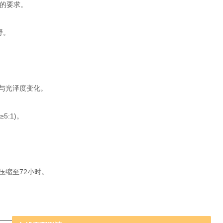
像的要求。
野。
)与光泽度变化。
:1)。
压缩至72小时。