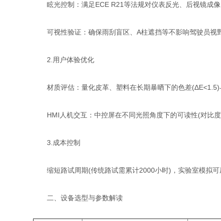
​眩光控制：满足ECE R21等法规对仪表反光、后视镜成
​可视性验证：确保雨刮盲区、A柱遮挡等不影响驾驶员视
2​.用户体验优化​
​材质评估：量化皮革、塑料在长期暴晒下的色差(ΔE<1.5
​HMI人机交互：中控屏在不同光照角度下的可读性(对比度≥5
3.​成本控制​
缩短路试周期(传统路试需累计2000小时)，实验室模拟可
​二、设备选型与参数解读