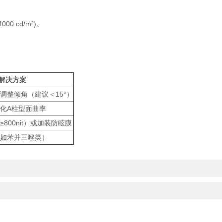
 cd/m²)。
​解决方案​
调整倾角（建议＜15°）
化A柱型面曲率
800nit）或加装防眩膜
（如苯并三唑类）