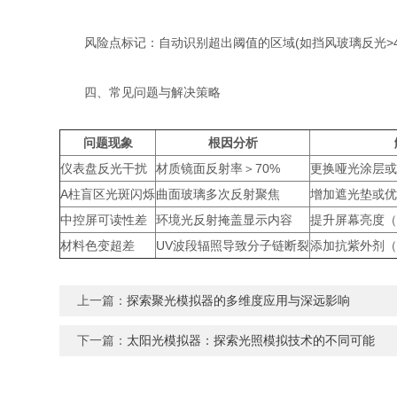
​风险点标记：自动识别超出阈值的区域(如挡风玻璃反光>4000
​四、常见问题与解决策略
​问题现象​
​根因分析​
仪表盘反光干扰
材质镜面反射率＞70%
更换哑光涂层或
A柱盲区光斑闪烁
曲面玻璃多次反射聚焦
增加遮光垫或优
中控屏可读性差
环境光反射掩盖显示内容
提升屏幕亮度（≥
材料色变超差
UV波段辐照导致分子链断裂
添加抗紫外剂
上一篇：
探索聚光模拟器的多维度应用与深远影响
下一篇：
太阳光模拟器：探索光照模拟技术的不同可能