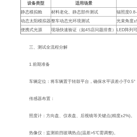
设备类型​
​适用场景​
​静态模拟舱​
材料老化、静态部件测试
辐照度0.8
​动态太阳模拟器​
整车动态光环境测试
光束角度±
​便携式光源​
现场快速验证（如4S店问题排查）
LED阵列
​ 三、测试全流程分解
1.前期准备​
​车辆定位：将车辆置于转鼓平台，确保水平误差小于0.5°
​传感器布置：
​照度计：方向盘、仪表盘、后视镜等关键点(精度±2%)。
​热像仪：监测前挡玻璃热点(温差>5℃需调整)。