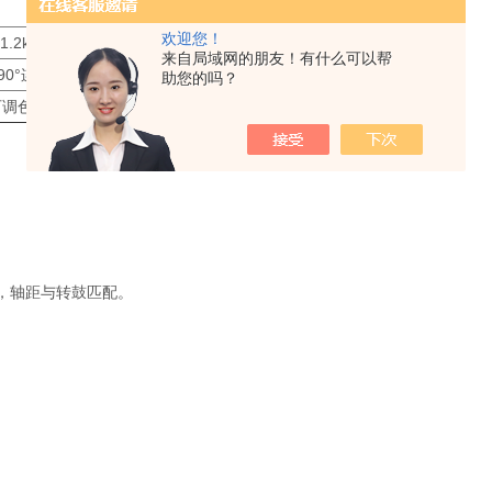
​关键参数​
欢迎您！
-1.2kW/m²（AM1.5G光谱），温控范围-40℃~100℃
来自局域网的朋友！有什么可以帮
90°连续可调，辐照均匀性＞90%，响应时间＜10ms
助您的吗？
可调色温（3000K-6500K），支持偏振光模拟
，轴距与转鼓匹配。