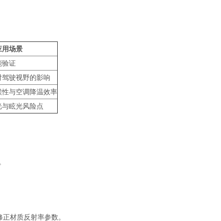
应用场景​
能验证
对驾驶视野的影响
候性与空调降温效率
光与眩光风险点
。
，修正材质反射率参数。