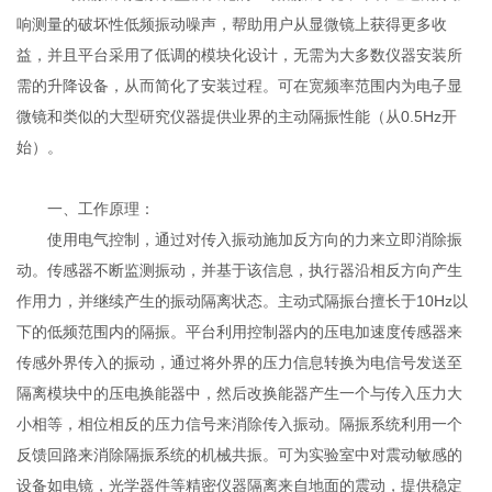
响测量的破坏性低频振动噪声，帮助用户从显微镜上获得更多收
益，并且平台采用了低调的模块化设计，无需为大多数仪器安装所
需的升降设备，从而简化了安装过程。可在宽频率范围内为电子显
微镜和类似的大型研究仪器提供业界的主动隔振性能（从0.5Hz开
始）。
一、工作原理：
使用电气控制，通过对传入振动施加反方向的力来立即消除振
动。传感器不断监测振动，并基于该信息，执行器沿相反方向产生
作用力，并继续产生的振动隔离状态。主动式隔振台擅长于10Hz以
下的低频范围内的隔振。平台利用控制器内的压电加速度传感器来
传感外界传入的振动，通过将外界的压力信息转换为电信号发送至
隔离模块中的压电换能器中，然后改换能器产生一个与传入压力大
小相等，相位相反的压力信号来消除传入振动。隔振系统利用一个
反馈回路来消除隔振系统的机械共振。可为实验室中对震动敏感的
设备如电镜，光学器件等精密仪器隔离来自地面的震动，提供稳定