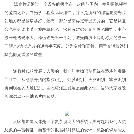
滤光片
是通过一个设备的频率在一定的范围内，并且拒绝频率
的范围之外。在光学工程实际应用中，并不是所有的都需要滤光片
的地方都是越窄越好，还有一部分是需要宽带滤光片的，它是从复
合光中分离出某一波段单色光。它具有对称分布的透光曲线，中心
波长处透光率大。峰值透光率一半处，透光曲线上两对称点的波长
间距△λ为滤光片的通带半宽度。分为窄带和宽带。用于光谱仪器消
除光栅光谱级的重叠。
随着时代的发展，人类的，我们的生物识别系统在逐步的发展
并且中。从刚刚开始的指纹识别、虹膜识别、声纹识别、掌纹识别
再到现在的人脸识别。由此可知这发展是如此的快，告诉大家这发
展远远离不开
滤光片
的帮助。
大家都知道人体是一个复杂切庞大的系统，具有超出我们人类
想象的丰富特征，而基于的数据和对算法的设计，机器的识别能力